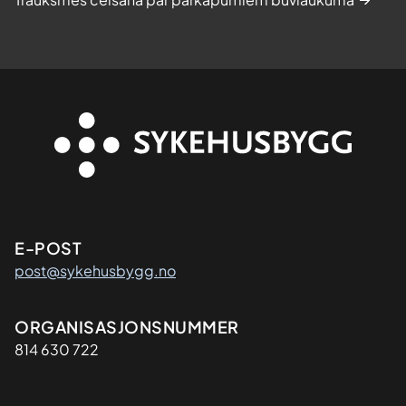
Kontaktinformasjon
E-POST
post@sykehusbygg.no
Organisasjon
ORGANISASJONSNUMMER
814 630 722