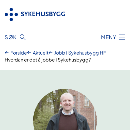
Hopp
til
innhold
SØK
MENY
Forside
Aktuelt
Jobb i Sykehusbygg HF
Hvordan er det å jobbe i Sykehusbygg?