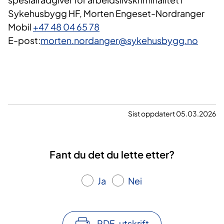
Sykehusbygg HF, Morten Engeset-Nordranger
Mobil
+47 48 04 65 78
E-post:
morten.nordanger@sykehusbygg.no
Sist oppdatert 05.03.2026
Fant du det du lette etter?
Ja
Nei
PDF-utskrift