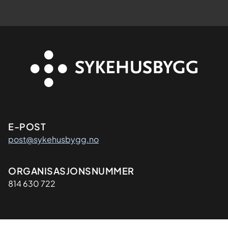
Kontaktinformasjon
E-POST
post@sykehusbygg.no
Organisasjon
ORGANISASJONSNUMMER
814 630 722