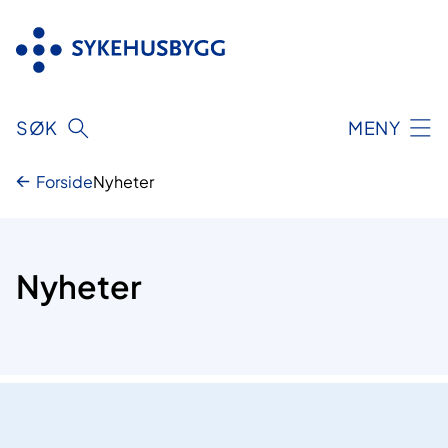
Hopp
til
innhold
SØK
MENY
Forside
Nyheter
Nyheter