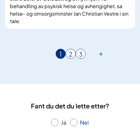
behandling av psykisk helse og avhengighet, sa
helse- og omsorgsminster Jan Christian Vestre i sin
tale.
1
2
3
N
G
G
å
å
å
v
t
t
æ
i
i
r
l
l
e
s
s
n
i
i
Fant du det du lette etter?
d
d
d
e
e
e
s
Ja
Nei
i
d