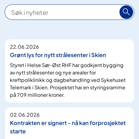
S
ø
k
1
22.06.2026
9
Grønt lys for nytt strålesenter i Skien
0
Styret i Helse Sør-Øst RHF har godkjent bygging
t
av nytt strålesenter og nye arealer for
r
kreftpoliklinikk og dagbehandling ved Sykehuset
e
Telemark i Skien. Prosjektet har en styringsramme
f
på 709 millioner kroner.
f
02.06.2026
Kontrakten er signert - nå kan forprosjektet
starte