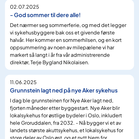
02.07.2025
- God sommer til dere alle!
Det nærmer seg sommerferie, og med det legger
vi sykehusbyggere bak oss et givende første
halvår. Her kommer en sommerhilsen, og en kort
oppsummering av noen av milepælene vi har
markert så langt i år fra vår administrerende
direktør, Terje Bygland Nikolaisen.
11.06.2025
Grunnstein lagt ned på nye Aker sykehus
I dag ble grunnsteinen for Nye Aker lagt ned,
fjorten måneder etter byggestart. Nye Aker blir
lokalsykehus for østlige bydeler i Oslo, inkludert
hele Groruddalen, fra 2032. - Nå bygger vi et av
landets største akuttsykehus, et lokalsykehus for
store deler av Oslo øst, og et nytt hjem for