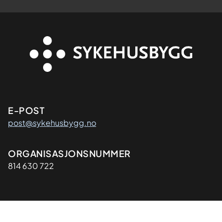
Kontaktinformasjon
E-POST
post@sykehusbygg.no
Organisasjon
ORGANISASJONSNUMMER
814 630 722