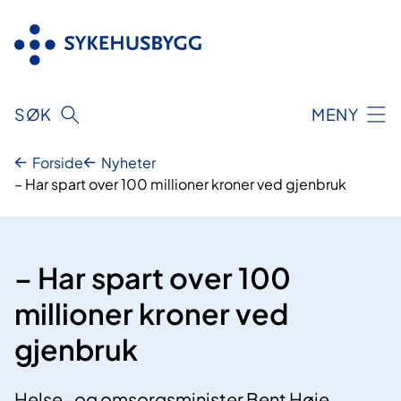
Hopp
til
innhold
SØK
MENY
Forside
Nyheter
– Har spart over 100 millioner kroner ved gjenbruk
– Har spart over 100
millioner kroner ved
gjenbruk
Helse- og omsorgsminister Bent Høie