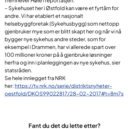
fremhever Høie i reportasjen.
– Sykehuset her i Østfold kan være et fyrtårn for
andre. Vi har etablert et nasjonalt
helsebyggforetak (Sykehusbygg) som nettopp
gjenbruker mye som er blitt skapt her og når vi nå
bygger nye sykehus andre steder, som for
eksempel i Drammen, har vi allerede spart over
100 millioner kroner på å gjenbruke løsninger
herfra og inn i planleggingen av nye sykehus, sier
statsråden.
Se hele innlegget fra NRK
her:
https://tv.nrk.no/serie/distriktsnyheter-
oestfold/DKOS99022817/28-02-2017#t=8m7s
Fant du det du lette etter?