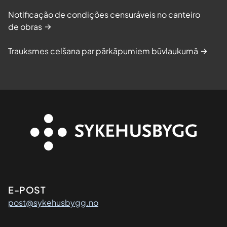
Notificação de condições censuráveis no canteiro
de obras
Trauksmes celšana par pārkāpumiem būvlaukumā
Kontaktinformasjon
E-POST
post@sykehusbygg.no