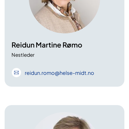
Reidun Martine Rømo
Nestleder
reidun
.romo
@helse-midt
.no