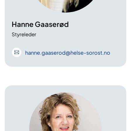
Hanne Gaaserød
Styreleder
hanne
.gaaserod
@helse-sorost
.no