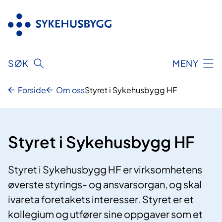
Hopp
til
innhold
SØK
MENY
Forside
Om oss
Styret i Sykehusbygg HF
Styret i Sykehusbygg HF
Styret i Sykehusbygg HF er virksomhetens
øverste styrings- og ansvarsorgan, og skal
ivareta foretakets interesser. Styret er et
kollegium og utfører sine oppgaver som et