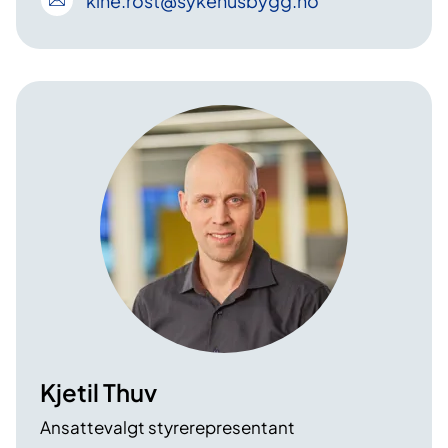
kine
.rost
@sykehusbygg
.no
Kjetil Thuv
Ansattevalgt styrerepresentant