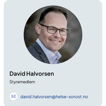
David Halvorsen
Styremedlem
david
.halvorsen
@helse-sorost
.no