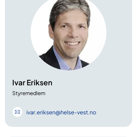
Ivar Eriksen
Styremedlem
ivar
.eriksen
@helse-vest
.no