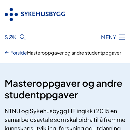
Hopp
til
innhold
SØK
MENY
Forside
Masteroppgaver og andre studentppgaver
Masteroppgaver og andre
studentppgaver
NTNU og Sykehusbygg HF ingikk i 2015 en
samarbeidsavtale som skal bidra til å fremme
kunnskapsutvikling, forskning og utdanning,