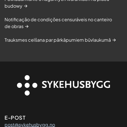
budowy
Notificação de condições censuráveis no canteiro
de obras
Trauksmes celšana par pārkāpumiem būvlaukumā
Kontaktinformasjon
E-POST
post@sykehusbygg.no