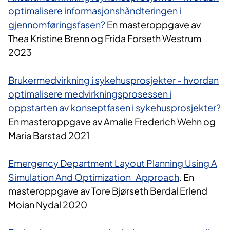
optimalisere informasjonshåndteringen i
gjennomføringsfasen?
En masteroppgave av
Thea Kristine Brenn og Frida Forseth Westrum
2023
Brukermedvirkning i sykehusprosjekter - hvordan
optimalisere medvirkningsprosessen i
oppstarten av konseptfasen i sykehusprosjekter?
En masteroppgave av Amalie Frederich Wehn og
Maria Barstad 2021
Emergency Department Layout Planning Using A
Simulation And Optimization Approach
. En
masteroppgave av Tore Bjørseth Berdal Erlend
Moian Nydal 2020