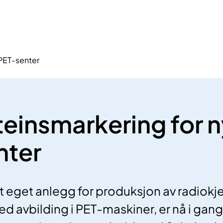
 PET-senter
einsmarkering for n
nter
 eget anlegg for produksjon av radiokj
 ved avbilding i PET-maskiner, er nå i gan