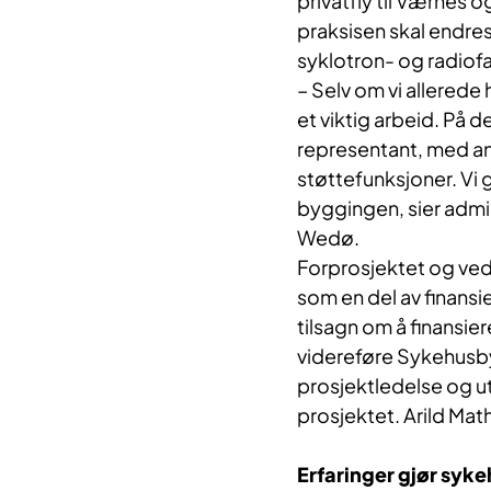
privatfly til Værnes 
praksisen skal endres
syklotron- og radiofa
– Selv om vi allerede 
et viktig arbeid. På
representant, med an
støttefunksjoner. Vi 
byggingen, sier admi
Wedø.
Forprosjektet og vedt
som en del av finansi
tilsagn om å finansie
videreføre Sykehusb
prosjektledelse og u
prosjektet. Arild Mat
Erfaringer gjør syk