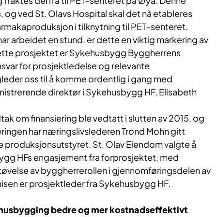
og fraktes derfra til PET-senteret på Øya. Denne
, og ved St. Olavs Hospital skal det nå etableres
rmakaproduksjon i tilknytning til PET-senteret.
har arbeidet en stund, er dette en viktig markering av
 dette prosjektet er Sykehusbygg Byggherrens
svar for prosjektledelse og relevante
gleder oss til å komme ordentlig i gang med
nistrerende direktør i Sykehusbygg HF, Elisabeth
ak om finansiering ble vedtatt i slutten av 2015, og
eringen har næringslivslederen Trond Mohn gitt
re produksjonsutstyret. St. Olav Eiendom valgte å
ygg HFs engasjement fra forprosjektet, med
tøvelse av byggherrerollen i gjennomføringsdelen av
hisen er prosjektleder fra Sykehusbygg HF.
ehusbygging bedre og mer kostnadseffektivt