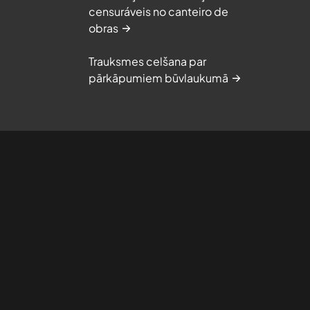
censuráveis no canteiro de
obras
Trauksmes celšana par
pārkāpumiem būvlaukumā