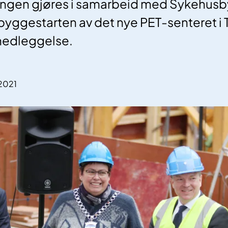
ingen gjøres i samarbeid med Sykehusb
 byggestarten av det nye PET-senteret 
nedleggelse.
.2021