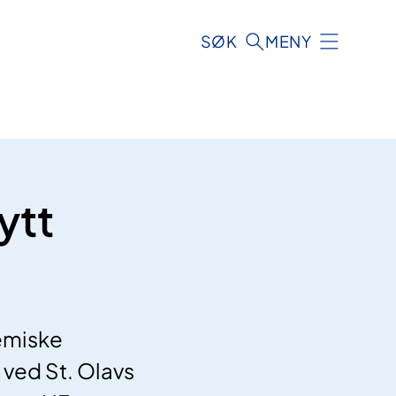
SØK
MENY
ytt
emiske
g ved St. Olavs