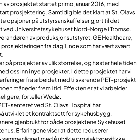
av prosjektet startet primo januar 2016, med
rt prosjektering. Samtidig ble det klart at St. Olavs
e opsjoner på utstyrsanskaffelser gjort til det
et ved Universitetssykehuset Nord-Norge i Tromsø.
verandøren av produksjonsutstyret, GE Healthcare,
 prosjekteringen fra dag 1, noe som har vært svært
t.
på prosjekter av ulik størrelse, og høster hele tiden
med oss inn i nye prosjekter. I dette prosjektet har vi
erfaringer fra arbeidet med tilsvarende PET-prosjekt
oen måneder frem i tid. Effekten er at vi arbeider
eligere, forteller Wedø.
ET-senteret ved St. Olavs Hospital har
utviklet et kontraktsett for sykehusbygg.
senere gjenbrukt for både prosjektene Sykehuset
hus. Erfaringene viser at dette reduserer
 sammenlignet med å utvikle prosjektspesifikke