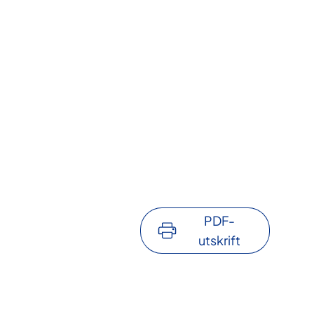
PDF-
utskrift