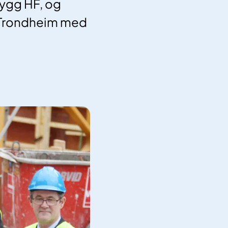
ygg HF, og
i Trondheim med