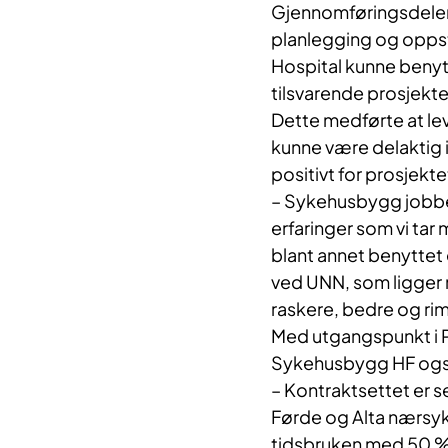
Gjennomføringsdelen 
planlegging og oppsta
Hospital kunne benytt
tilsvarende prosjekt
Dette medførte at le
kunne være delaktig i
positivt for prosjekte
– Sykehusbygg jobber 
erfaringer som vi tar 
blant annet benyttet 
ved UNN, som ligger n
raskere, bedre og rim
Med utgangspunkt i P
Sykehusbygg HF også 
– Kontraktsettet er 
Førde og Alta nærsyke
tidsbruken med 50 %