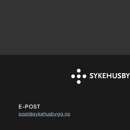
Kontaktinformasjon
E-POST
post@sykehusbygg.no