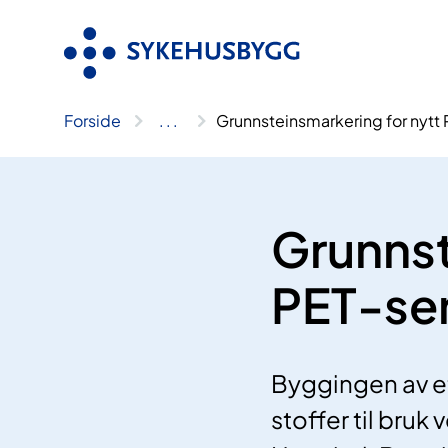
Hopp
til
innhold
Forside
..
.
Grunnsteinsmarkering for nytt
Grunnst
PET-se
Byggingen av et
stoffer til bruk