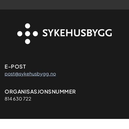
Kontaktinformasjon
E-POST
post@sykehusbygg.no
Organisasjon
ORGANISASJONSNUMMER
814 630 722