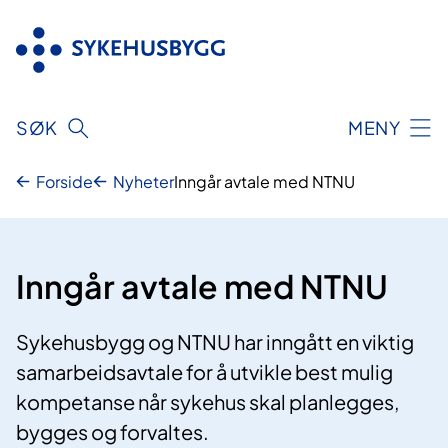
Hopp
til
innhold
SØK
MENY
Forside
Nyheter
Inngår avtale med NTNU
Inngår avtale med NTNU
Sykehusbygg og NTNU har inngått en viktig
samarbeidsavtale for å utvikle best mulig
kompetanse når sykehus skal planlegges,
bygges og forvaltes.