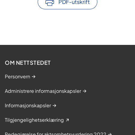
PDF-utskrift
innebærer blant annet:
- Prosjektet gjennomføres som ett felles
prosjekt, der begge parter er byggherrer
for sine respektive bygg, men med felles
prosjektorganisasjon og samordnet
planlegging, prosjektering og bygging
OM NETTSTEDET
- Byggene oppføres på grunn som eies av
SSHF. KK fester grunn av SSHF for den del
Personvern
av grunnen som helsehuset skal oppføres
på. Tomtefesteavtale er inngått.
Administrere informasjonskapsler
- Det er inngått samarbeidsavtale om
Informasjonskapsler
fordelingsnøkler for kostnader
i gjennomføringsfasen
Tilgjengelighetserklæring
- Bygningene skal ha delvis felles
Redegjørelse for aktsomhetsvurdering 2022