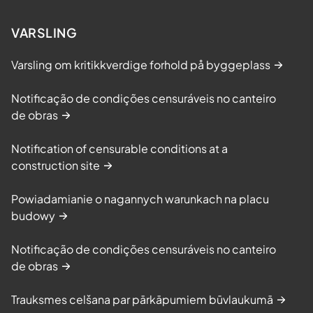
• Skadepoliklinikk – 5 plasser
VARSLING
• Intensiv/intermediær enhet – 16 plasser
Varsling om kritikkverdige forhold på byggeplass
• Postoperativ enhet – 23 plasser
Notificação de condições censuráveis no canteiro
• Nyfødt intensiv – 11 plasser (samtlige
de obras
familierom)
Notification of censurable conditions at a
• Dialyseenhet – 22 plasser•
construction site
Operasjonsstuer – 4 (i tillegg til dagens 13
stuer)
Powiadamianie o nagannych warunkach na placu
budowy
• Landingsplass for helikopter på taket,
dimensjonert for redningshelikopter AW
Notificação de condições censuráveis no canteiro
101 Sar Queen
de obras
Ombygg sykehuset:
Trauksmes celšana par pārkāpumiem būvlaukumā