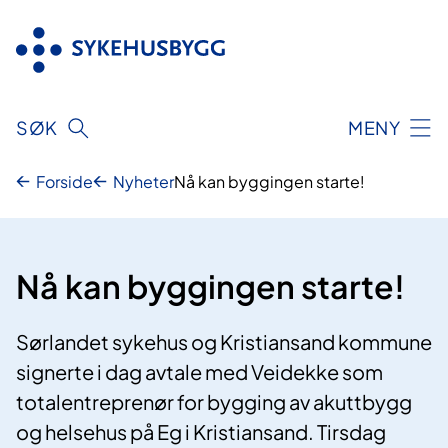
Hopp
til
innhold
SØK
MENY
Forside
Nyheter
Nå kan byggingen starte!
Nå kan byggingen starte!
Sørlandet sykehus og Kristiansand kommune
signerte i dag avtale med Veidekke som
totalentreprenør for bygging av akuttbygg
og helsehus på Eg i Kristiansand. Tirsdag