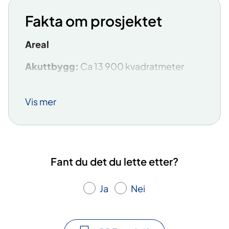
Fakta om prosjektet
Areal
Akuttbygg:
Ca 13 900 kvadratmeter
brutto, derav 2 900 kvadratmeter brutto
ombygging i dagens hovedbygg
Vis mer
Helsehus
: Ca 6 000 kvadratmeter brutto
Ferdigstillelse:
Nybygget kan tas i bruk i
mai 2029, ombyggingsarealer i 4. kvartal
Fant du det du lette etter?
2029.
Samarbeid
Ja
Nei
Sørlandet sykehus (SSHF) og Kristiansand
kommune (KK) bygger sammen. Det