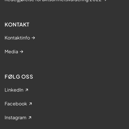
infrastruktur og det skal være innendørs
gjennomgang mellom byggene
- SSHF og KK skal samarbeide om teknisk
KONTAKT
drift av bygg og utførelse av oppgaver.
Kontaktinfo
Det er inngått intensjonsavtaler om
tjenestekjøp og drift.
Media
- Ett, felles adkomstpunkt til akuttmottak
og legevakt, med separate venteareal
og vektertjeneste i midten.
FØLG OSS
Innhold
LinkedIn
Akuttbygg:
Facebook
• Akuttmottak – 29 plasser
Instagram
• Akuttpost – 15 plasser