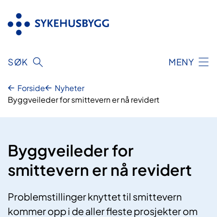
Hopp
til
innhold
SØK
MENY
Forside
Nyheter
Byggveileder for smittevern er nå revidert
Byggveileder for
smittevern er nå revidert
Problemstillinger knyttet til smittevern
kommer opp i de aller fleste prosjekter om