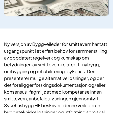
Ny versjon av Byggveileder for smittevern har tatt
utgangspunkt i et erfart behov for sammenstilling
av oppdatert regelverk og kunnskap om
betydningen av smittevern relatert til nybygg,
ombygging og rehabilitering i sykehus. Den
presenterer mulige alternative løsninger, og der
det foreligger forskingsdokumentasjon og/eller
konsensus i fagmiljøet med kompetanse innen
smittevern, anbefales løsningen gjennomført.
Sykehusbygg HF beskriver i denne veilederen
byggetekniske løsninger og utforming som skal