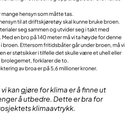
var mange hensyn som måtte tas.
 hensyn til at driftskjøretøy skal kunne bruke broen.
terialer seg sammen og utvider seg i takt med
 Med en bro på 140 meter må vi ta høyde for denne
i broen. Ettersom fritidsbåter går under broen, må vi
 er støtsikker i tilfelle det skulle være et uhell eller
 brolegemet, forklarer de to.
tering av broa er på 5,6 millioner kroner.
vi kan gjøre for klima er å finne ut
renger å utbedre. Dette er bra for
rosjektets klimaavtrykk.