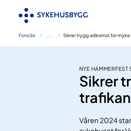
Hopp
til
innhold
Forside
..
.
Sikrer trygg adkomst for myke 
NYE HAMMERFEST 
Sikrer 
trafikan
Våren 2024 star
sykehuset for V