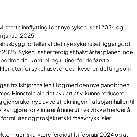
l starte innflytting i det nye sykehuset i 2024 og
g i januar 2025.
ehusbygg forteller at det nye sykehuset ligger godt i
r 2025. Sykehuset er ferdig et halvt år før planen, noe
edre tid til kontroll og rutiner før de første
en utenfor sykehuset er det likevel en del ting som
ngen fra Isbjørnhallen til og med den nye gangbroen.
d Hinnstein ble det avklart at vi kunne redusere
gjenbruke mye av veistrekningen fra Isbjørnhallen til
 kan gjøre for klima er å finne ut hva vi ikke trenger å
for miljøet og prosjektets klimaavtrykk, sier
ekteringen skal være ferdigstilt i februar 2024 og at