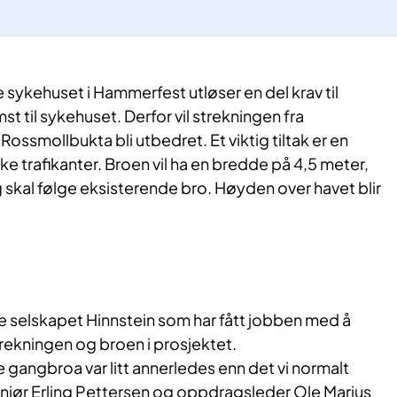
sykehuset i Hammerfest utløser en del krav til
mst til sykehuset. Derfor vil strekningen fra
Rossmollbukta bli utbedret. Et viktig tiltak er en
 trafikanter. Broen vil ha en bredde på 4,5 meter,
g skal følge eksisterende bro. Høyden over havet blir
e selskapet Hinnstein som har fått jobben med å
rekningen og broen i prosjektet.
 gangbroa var litt annerledes enn det vi normalt
eniør Erling Pettersen og oppdragsleder Ole Marius