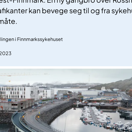
afikanter kan bevege seg til og fra syke
måte.
ingen i Finnmarkssykehuset
.2023