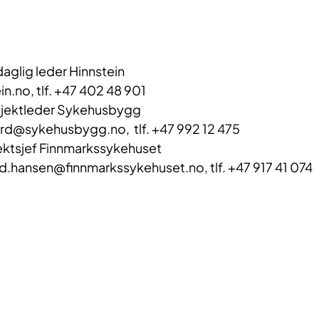
daglig leder Hinnstein
n.no, tlf. +47 402 48 901
osjektleder Sykehusbygg
ord@sykehusbygg.no, tlf. +47 992 12 475
ektsjef Finnmarkssykehuset
d.hansen@finnmarkssykehuset.no, tlf. +47 917 41 074