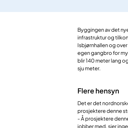
Byggingen av det nye 
infrastruktur og tilko
Isbjørnhallen og over 
egen gangbro for myke
blir 140 meter lang o
sju meter.
Flere hensyn
Det er det nordnorsk
prosjektere denne st
- Å prosjektere denne
jobber med, sier ing