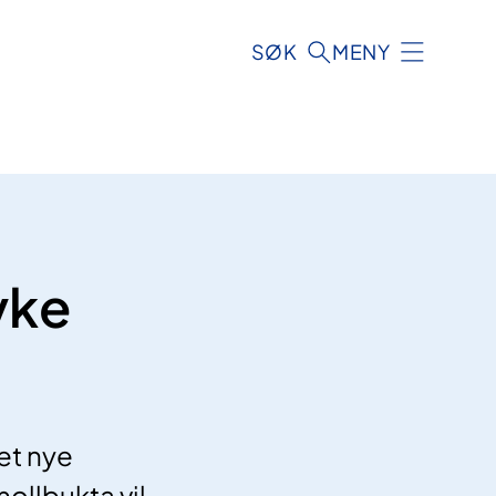
SØK
MENY
yke
et nye
ollbukta vil