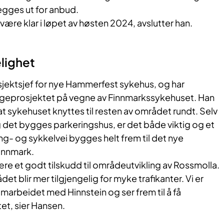
egges ut for anbud.
l være klar i løpet av høsten 2024, avslutter han.
lighet
jektsjef for nye Hammerfest sykehus, og har
ggeprosjektet på vegne av Finnmarkssykehuset. Han
g at sykehuset knyttes til resten av området rundt. Selv
 det bygges parkeringshus, er det både viktig og et
ang- og sykkelvei bygges helt frem til det nye
innmark.
være et godt tilskudd til områdeutvikling av Rossmolla.
t blir mer tilgjengelig for myke trafikanter. Vi er
arbeidet med Hinnstein og ser frem til å få
et, sier Hansen.