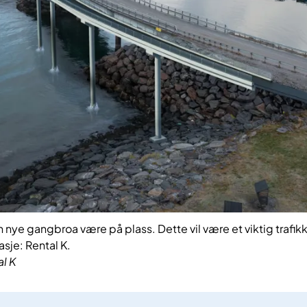
nye gangbroa være på plass. Dette vil være et viktig trafikks
sje: Rental K.
l K