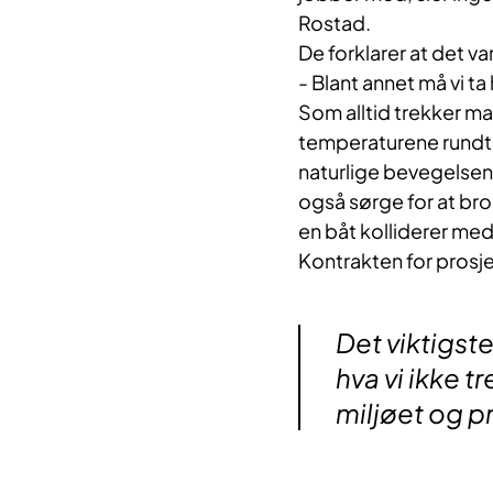
Rostad.
De forklarer at det 
- Blant annet må vi ta
Som alltid trekker ma
temperaturene rundt.
naturlige bevegelsen 
også sørge for at broen
en båt kolliderer med
Kontrakten for prosjek
Det viktigste 
hva vi ikke t
miljøet og p