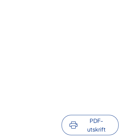
PDF-
utskrift