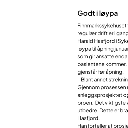
Godt i løypa
Finnmarkssykehuset vi
regulær drift er i gan
Harald Hasfjord i Syk
løypa til åpning janua
som gir ansatte enda b
pasientene kommer. M
gjenstår før åpning.
- Blant annet strekni
Gjennom prosessen me
anleggsprosjektet og 
broen. Det viktigste vi
utbedre. Dette er bra 
Hasfjord.
Han forteller at prosj