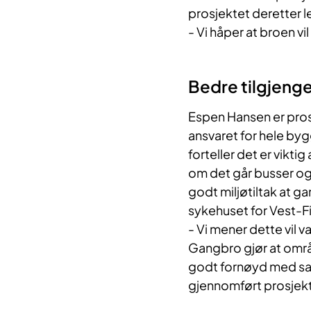
prosjektet deretter l
- Vi håper at broen vi
Bedre tilgjenge
Espen Hansen er pros
ansvaret for hele by
forteller det er vikti
om det går busser og
godt miljøtiltak at g
sykehuset for Vest-F
- Vi mener dette vil 
Gangbro gjør at område
godt fornøyd med sam
gjennomført prosjekt