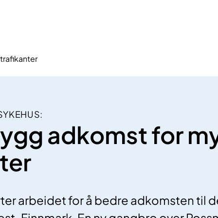
trafikanter
SYKEHUS:
trygg adkomst for m
ter
ter arbeidet for å bedre adkomsten til d
est-Finnmark. En ny gangbro over Rossm