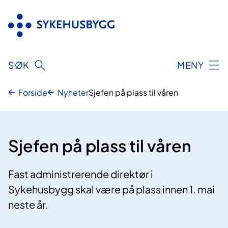
Hopp
til
innhold
SØK
MENY
Forside
Nyheter
Sjefen på plass til våren
Sjefen på plass til våren
Fast administrerende direktør i
Sykehusbygg skal være på plass innen 1. mai
neste år.