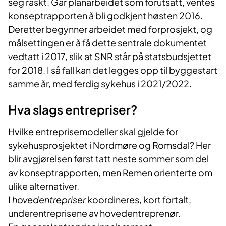
seg raskt. Går planarbeidet som forutsatt, ventes
konseptrapporten å bli godkjent høsten 2016.
Deretter begynner arbeidet med forprosjekt, og
målsettingen er å få dette sentrale dokumentet
vedtatt i 2017, slik at SNR står på statsbudsjettet
for 2018. I så fall kan det legges opp til byggestart
samme år, med ferdig sykehus i 2021/2022.
Hva slags entrepriser?
Hvilke entreprisemodeller skal gjelde for
sykehusprosjektet i Nordmøre og Romsdal? Her
blir avgjørelsen først tatt neste sommer som del
av konseptrapporten, men Remen orienterte om
ulike alternativer.
I
hovedentrepriser
koordineres, kort fortalt,
underentreprisene av hovedentreprenør.