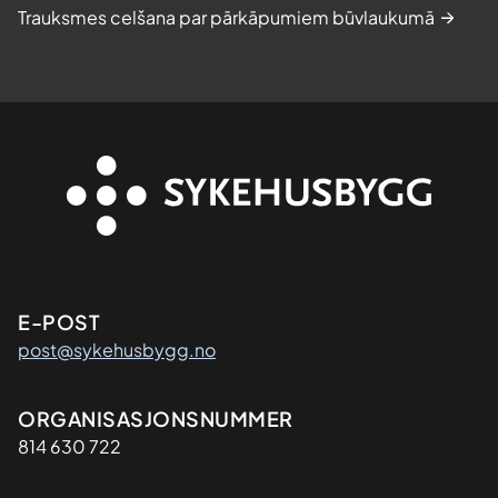
Trauksmes celšana par pārkāpumiem būvlaukumā
Kontaktinformasjon
E-POST
post@sykehusbygg.no
Organisasjon
ORGANISASJONSNUMMER
814 630 722