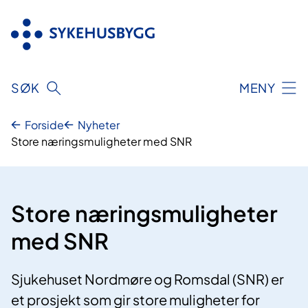
Hopp
til
innhold
SØK
MENY
Forside
Nyheter
Store næringsmuligheter med SNR
Store næringsmuligheter
med SNR
Sjukehuset Nordmøre og Romsdal (SNR) er
et prosjekt som gir store muligheter for