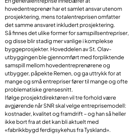
En
generalentreprise
innebærer at
hovedentreprenør har et samlet ansvar utenom
prosjektering, mens
totalentreprisen
omfatter
det samme ansvaret inkludert prosjektering.
Så finnes det ulike former for
samspillsentrepriser
,
og disse blir stadig mer vanlige i komplekse
byggeprosjekter. Hoveddelen av St. Olav-
utbyggingen ble gjennomført med forpliktende
samspill mellom hovedentreprenørene og
utbygger, påpekte Remen, og ga uttrykk for at
mange og små entrepriser fører til mange og ofte
problematiske grensesnitt.
Ifølge prosjektdirektøren vil tre forhold være
avgjørende når SNR skal velge entreprisemodell:
kostnader, kvalitet og framdrift – og han så heller
ikke bort fra at det kan bli aktuelt med
«fabrikkbygd ferdigsykehus fra Tyskland».